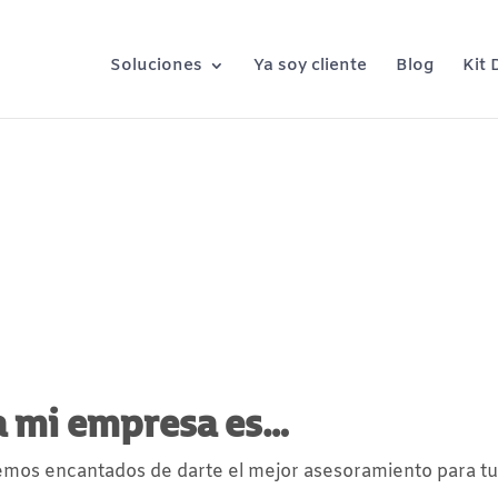
Soluciones
Ya soy cliente
Blog
Kit 
TO EMPRESARIAL
y Gestión puede ayudarte
a mi empresa es…
mos encantados de darte el mejor asesoramiento para tu 