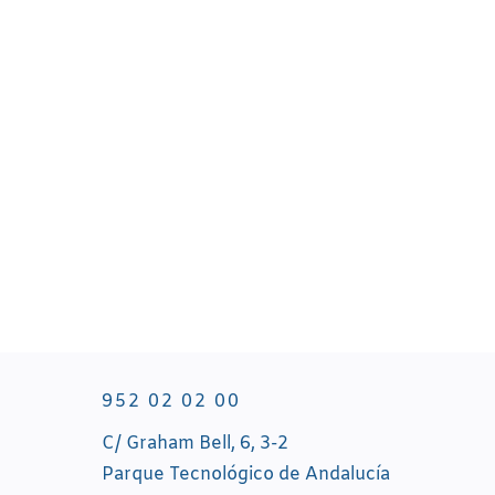
Muchas empresas de mantenimiento
empiezan con uno o dos contratos de
comunidades de vecinos. En esa fase, la
gestión...
952 02 02 00
C/ Graham Bell, 6, 3-2
Parque Tecnológico de Andalucía