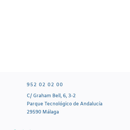
Muchas empresas de mantenimiento
empiezan con uno o dos contratos de
comunidades de vecinos. En esa fase, la
gestión...
952 02 02 00
C/ Graham Bell, 6, 3-2
Parque Tecnológico de Andalucía
29590 Málaga